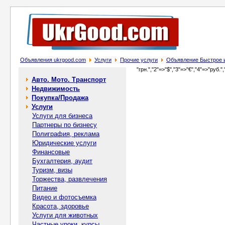
Объявления ukrgood.com
Услуги
Прочие услуги
Объявление Быстрое и
"грн.","2"=>"$","3"=>"€","4"=>"руб.",
Авто. Мото. Транспорт
Недвижимость
Покупка/Продажа
Услуги
Услуги для бизнеса
Партнеры по бизнесу
Полиграфия, реклама
Юридические услуги
Финансовые
Бухгалтерия, аудит
Туризм, визы
Торжества, развлечения
Питание
Видео и фотосъемка
Красота, здоровье
Услуги для животных
Частные уроки, курсы