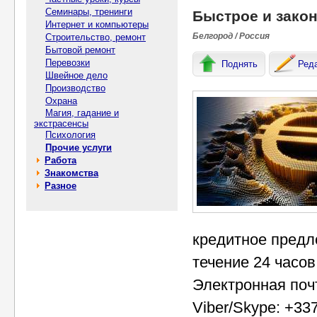
Семинары, тренинги
Быстрое и зако
Интернет и компьютеры
Белгород / Россия
Строительство, ремонт
Бытовой ремонт
Перевозки
Поднять
Ред
Швейное дело
Производство
Охрана
Магия, гадание и
экстрасенсы
Психология
Прочие услуги
Работа
Знакомства
Разное
кредитное предл
течение 24 часов
Электронная поч
Viber/Skype: +33