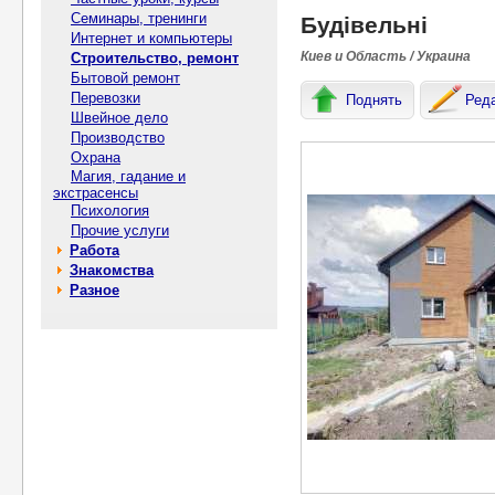
Семинары, тренинги
Будівельні
Интернет и компьютеры
Киев и Область / Украина
Строительство, ремонт
Бытовой ремонт
Перевозки
Поднять
Ред
Швейное дело
Производство
Охрана
Магия, гадание и
экстрасенсы
Психология
Прочие услуги
Работа
Знакомства
Разное