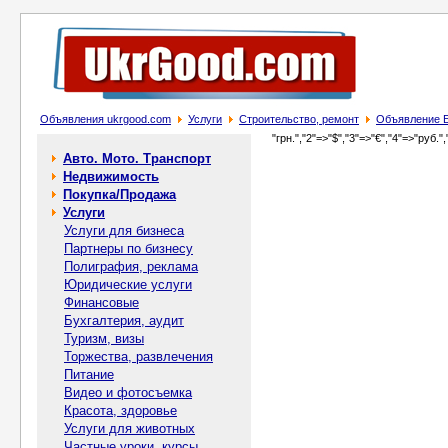
Объявления ukrgood.com
Услуги
Строительство, ремонт
Объявление Б
"грн.","2"=>"$","3"=>"€","4"=>"руб.",
Авто. Мото. Транспорт
Недвижимость
Покупка/Продажа
Услуги
Услуги для бизнеса
Партнеры по бизнесу
Полиграфия, реклама
Юридические услуги
Финансовые
Бухгалтерия, аудит
Туризм, визы
Торжества, развлечения
Питание
Видео и фотосъемка
Красота, здоровье
Услуги для животных
Частные уроки, курсы