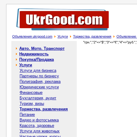
Объявления ukrgood.com
Услуги
Торжества, развлечения
Объявление 
"грн.","2"=>"$","3"=>"€","4"=>"руб.",
Авто. Мото. Транспорт
Недвижимость
Покупка/Продажа
Услуги
Услуги для бизнеса
Партнеры по бизнесу
Полиграфия, реклама
Юридические услуги
Финансовые
Бухгалтерия, аудит
Туризм, визы
Торжества, развлечения
Питание
Видео и фотосъемка
Красота, здоровье
Услуги для животных
Частные уроки, курсы