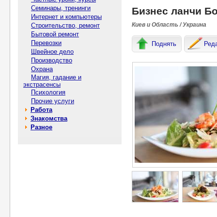
Семинары, тренинги
Бизнес ланчи Б
Интернет и компьютеры
Киев и Область / Украина
Строительство, ремонт
Бытовой ремонт
Перевозки
Поднять
Ред
Швейное дело
Производство
Охрана
Магия, гадание и
экстрасенсы
Психология
Прочие услуги
Работа
Знакомства
Разное