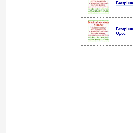
Безгрішн
Безгрішн
Одесі