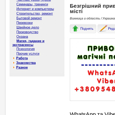
Семинары, тренинги
Безгрішний прив
Интернет и компьютеры
місті
Строительство, ремонт
Бытовой ремонт
Винница и область / Украина
Перевозки
Швейное дело
Поднять
Ред
Производство
Охрана
Магия, гадание и
экстрасенсы
Психология
Прочие услуги
Работа
Знакомства
Разное
WhatsApp та Vib