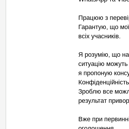
Працюю з переві
Гарантую, що мо
всіх учасників.
Я розумію, що на
ситуацію можуть
я пропоную консу
Конфіденційність
Зроблю все можл
результат привор
Вже при первинні
оголошення.