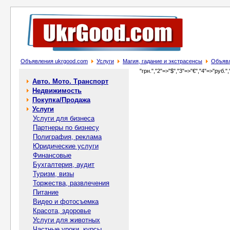
Объявления ukrgood.com
Услуги
Магия, гадание и экстрасенсы
Объявл
"грн.","2"=>"$","3"=>"€","4"=>"руб.",
Авто. Мото. Транспорт
Недвижимость
Покупка/Продажа
Услуги
Услуги для бизнеса
Партнеры по бизнесу
Полиграфия, реклама
Юридические услуги
Финансовые
Бухгалтерия, аудит
Туризм, визы
Торжества, развлечения
Питание
Видео и фотосъемка
Красота, здоровье
Услуги для животных
Частные уроки, курсы