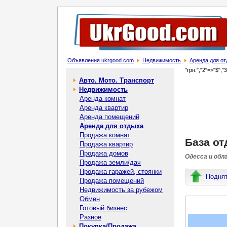
Объявления ukrgood.com
Недвижимость
Аренда для о
"грн.","2"=>"$","
Авто. Мото. Транспорт
Недвижимость
Аренда комнат
Аренда квартир
Аренда помещений
Аренда для отдыха
Продажа комнат
База от
Продажа квартир
Продажа домов
Одесса и обл
Продажа земли/дач
Продажа гаражей, стоянки
Подня
Продажа помещений
Недвижимость за рубежом
Обмен
Готовый бизнес
Разное
Покупка/Продажа