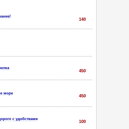
вание!
140
релка
450
ое море
450
дорого с удобствами
100