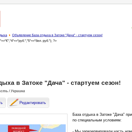
тдыха
Объявление База отдыха в Затоке "Дача" - стартуем сезон!
3"=>"€","4"=>"руб.","5"=>"бел. руб."); ?>
дыха в Затоке "Дача" - стартуем сезон!
асть / Украина
ть
Редактировать
База отдыха в Затоке "Дача" пр
по специальным условиям:
- Мы зарезервировали часть ном