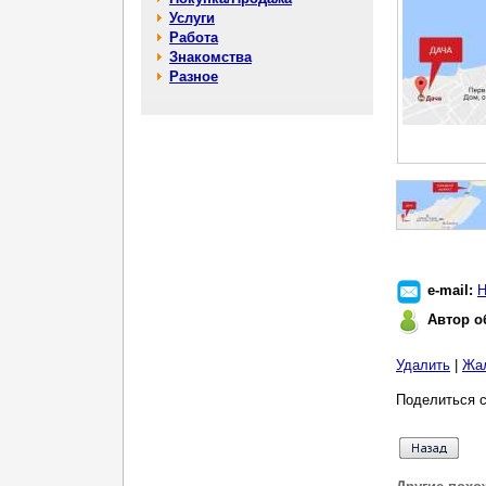
Услуги
Работа
Знакомства
Разное
e-mail:
Н
Автор о
Удалить
|
Жа
Поделиться с