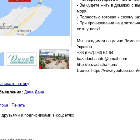
- Вы будете жить в домиках с в
моря.
- Полностью готовая к сезону ба
- При бронировании на длитель
есть у всех!
Мы находимся по улице Лиманская
Украина
+38 (067) 966 64 64.
bazadacha.info@gmail.com.
http://bazadacha.com/
Видео: https://www.youtube.com
аписать автору
бъявления:
Дача Дача
лоба
|
Печать
 друзьями и подписчиками в соцсетях: