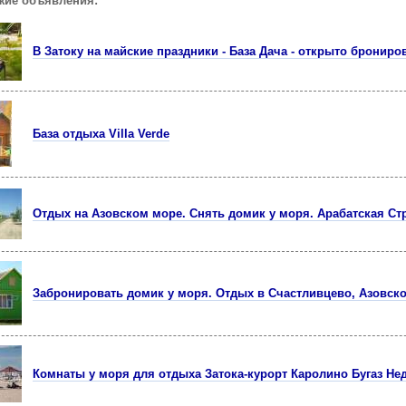
жие объявления:
В Затоку на майские праздники - База Дача - открыто брониро
База отдыха Villa Verde
Отдых на Азовском море. Снять домик у моря. Арабатская Ст
Забронировать домик у моря. Отдых в Счастливцево, Азовск
Комнаты у моря для отдыха Затока-курорт Каролино Бугаз Не