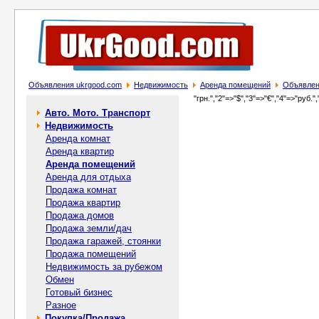
Объявления ukrgood.com
Недвижимость
Аренда помещений
Объявлени
"грн.","2"=>"$","3"=>"€","4"=>"руб.",
Авто. Мото. Транспорт
Недвижимость
Аренда комнат
Аренда квартир
Аренда помещений
Аренда для отдыха
Продажа комнат
Продажа квартир
Продажа домов
Продажа земли/дач
Продажа гаражей, стоянки
Продажа помещений
Недвижимость за рубежом
Обмен
Готовый бизнес
Разное
Покупка/Продажа