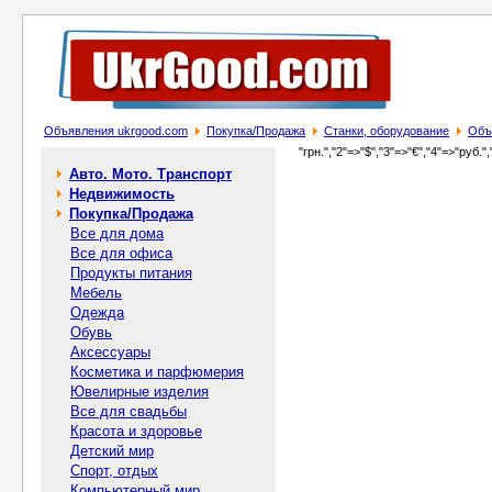
Объявления ukrgood.com
Покупка/Продажа
Станки, оборудование
Объ
"грн.","2"=>"$","3"=>"€","4"=>"руб.",
Авто. Мото. Транспорт
Недвижимость
Покупка/Продажа
Все для дома
Все для офиса
Продукты питания
Мебель
Одежда
Обувь
Аксессуары
Косметика и парфюмерия
Ювелирные изделия
Все для свадьбы
Красота и здоровье
Детский мир
Спорт, отдых
Компьютерный мир