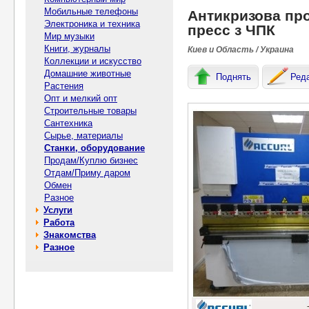
Мобильные телефоны
Антикризова про
Электроника и техника
пресс з ЧПК
Мир музыки
Книги, журналы
Киев и Область / Украина
Коллекции и искусство
Домашние животные
Поднять
Ред
Растения
Опт и мелкий опт
Строительные товары
Сантехника
Сырье, материалы
Станки, оборудование
Продам/Куплю бизнес
Отдам/Приму даром
Обмен
Разное
Услуги
Работа
Знакомства
Разное