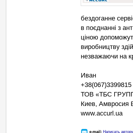
бездоганне серв
в поєднанні з ан
ціною допоможу
виробництву здій
незважаючи на кр
Иван
+38(067)3399815
ТОВ «ТБС ГРУП
Киев, Амвросия 
www.accurl.ua
e-mail:
Написать автор