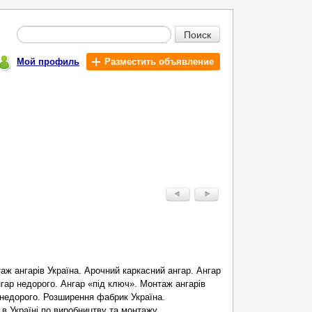
Поиск
Мой профиль
Разместить объявление
аж ангарів Україна. Арочний каркасний ангар. Ангар
нгар недорого. Ангар «під ключ». Монтаж ангарів
й недорого. Розширення фабрик Україна.
в Україні по виробництву та монтажу