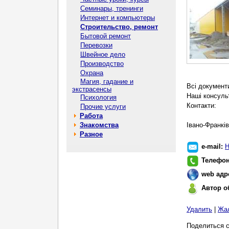
Семинары, тренинги
Интернет и компьютеры
Строительство, ремонт
Бытовой ремонт
Перевозки
Швейное дело
Производство
Охрана
Магия, гадание и
Всі документи
экстрасенсы
Наші консуль
Психология
Контакти:
Прочие услуги
Работа
Знакомства
Івано-Франкі
Разное
e-mail:
Н
Телефо
web адр
Автор о
Удалить
|
Жа
Поделиться с