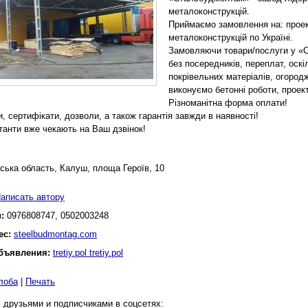
металоконструкцій.
Приймаємо замовлення на: проек
металоконструкцій по Україні.
Замовляючи товари/послуги у «С
без посередників, переплат, оск
покрівельних матеріалів, огород
виконуємо бетонні роботи, проек
Різноманітна форма оплати!
, сертифікати, дозволи, а також гарантія завжди в наявності!
танти вже чекають на Ваш дзвінок!
вська область, Калуш, площа Героїв, 10
аписать автору
н:
0976808747, 0502003248
ес:
steelbudmontag.com
бъявления:
tretiy.pol tretiy.pol
лоба
|
Печать
 друзьями и подписчиками в соцсетях: