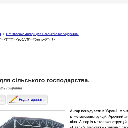
т
Объявление Ангари для сільського господарства.
3"=>"€","4"=>"руб.","5"=>"бел. руб."); ?>
для сільського господарства.
сть / Украина
ть
Редактировать
Ангар побудувати в Україні. Монт
із металоконструкцій. Арочний а
ціна. Ангар із металоконструкці
«Стальбудмонтаж» - завод-лідер 