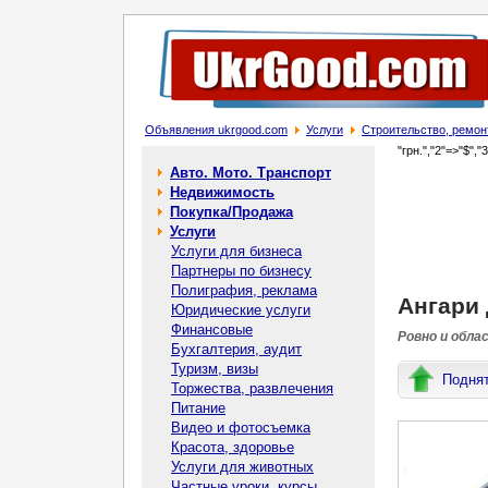
Объявления ukrgood.com
Услуги
Строительство, ремон
"грн.","2"=>"$","
Авто. Мото. Транспорт
Недвижимость
Покупка/Продажа
Услуги
Услуги для бизнеса
Партнеры по бизнесу
Полиграфия, реклама
Ангари 
Юридические услуги
Финансовые
Ровно и обла
Бухгалтерия, аудит
Туризм, визы
Подня
Торжества, развлечения
Питание
Видео и фотосъемка
Красота, здоровье
Услуги для животных
Частные уроки, курсы