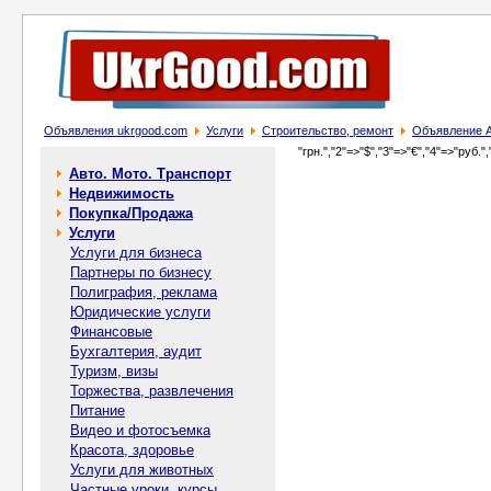
Объявления ukrgood.com
Услуги
Строительство, ремонт
Объявление Ан
"грн.","2"=>"$","3"=>"€","4"=>"руб.",
Авто. Мото. Транспорт
Недвижимость
Покупка/Продажа
Услуги
Услуги для бизнеса
Партнеры по бизнесу
Полиграфия, реклама
Юридические услуги
Финансовые
Бухгалтерия, аудит
Туризм, визы
Торжества, развлечения
Питание
Видео и фотосъемка
Красота, здоровье
Услуги для животных
Частные уроки, курсы