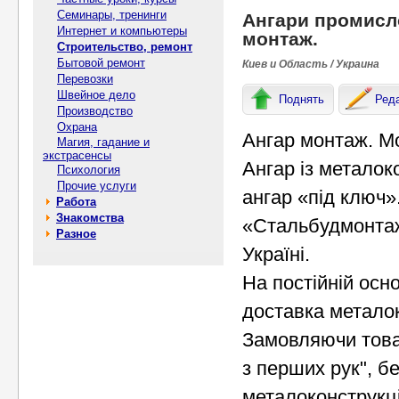
Семинары, тренинги
Ангари промисло
Интернет и компьютеры
монтаж.
Строительство, ремонт
Бытовой ремонт
Киев и Область / Украина
Перевозки
Швейное дело
Поднять
Ред
Производство
Охрана
Ангар монтаж. Мо
Магия, гадание и
экстрасенсы
Ангар із металок
Психология
Прочие услуги
ангар «під ключ»
Работа
Знакомства
«Стальбудмонтаж
Разное
Україні.
На постійній осн
доставка металок
Замовляючи това
з перших рук", б
металоконструкці