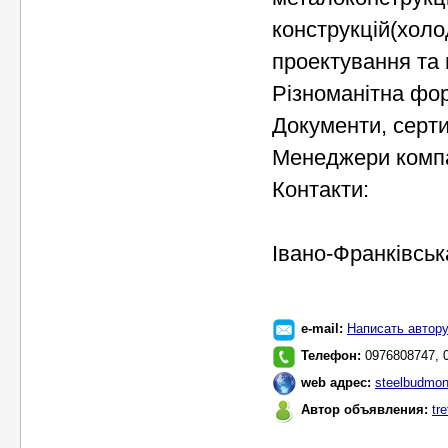
конструкцій(холо
проектування та
Різноманітна фо
Документи, серти
Менеджери компа
Контакти:
Івано-Франківськ
e-mail:
Написать автор
Телефон:
0976808747, 
web адрес:
steelbudmo
Автор объявления:
tre