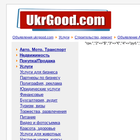
Объявления ukrgood.com
Услуги
Строительство, ремонт
Объявление А
"грн.","2"=>"$","3"=>"€","4"=>"руб.",
Авто. Мото. Транспорт
Недвижимость
Покупка/Продажа
Услуги
Услуги для бизнеса
Партнеры по бизнесу
Полиграфия, реклама
Юридические услуги
Финансовые
Бухгалтерия, аудит
Туризм, визы
Торжества, развлечения
Питание
Видео и фотосъемка
Красота, здоровье
Услуги для животных
Частные уроки, курсы