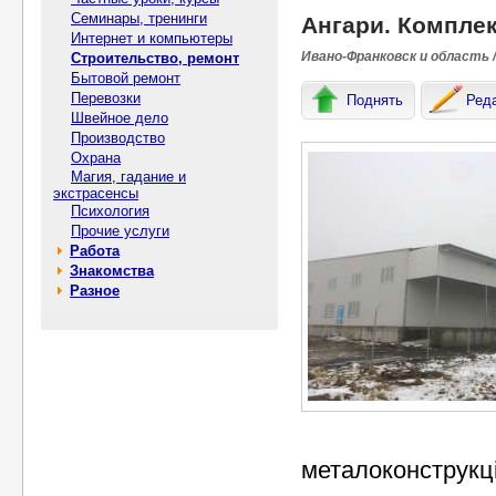
Семинары, тренинги
Ангари. Комплек
Интернет и компьютеры
Ивано-Франковск и область /
Строительство, ремонт
Бытовой ремонт
Перевозки
Поднять
Ред
Швейное дело
Производство
Охрана
Магия, гадание и
экстрасенсы
Психология
Прочие услуги
Работа
Знакомства
Разное
металоконструкці