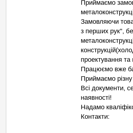
Приймаємо замов
металоконструкці
Замовляючи това
з перших рук", б
металоконструкці
конструкцій(холо
проектування та
Працюємо вже ба
Приймаємо різну
Всі документи, с
наявності!
Надамо кваліфіко
Контакти: