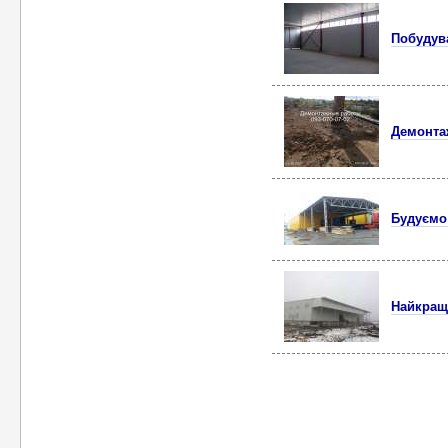
Побудув
Демонта
Будуємо 
Найкращі