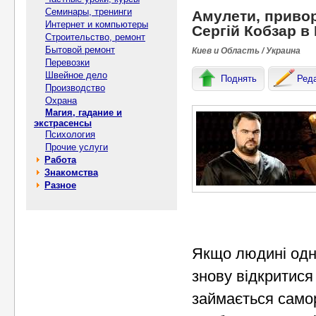
Семинары, тренинги
Амулети, привор
Интернет и компьютеры
Сергій Кобзар в 
Строительство, ремонт
Бытовой ремонт
Киев и Область / Украина
Перевозки
Швейное дело
Поднять
Ред
Производство
Охрана
Магия, гадание и
экстрасенсы
Психология
Прочие услуги
Работа
Знакомства
Разное
Якщо людині одно
знову відкритися
займається самор