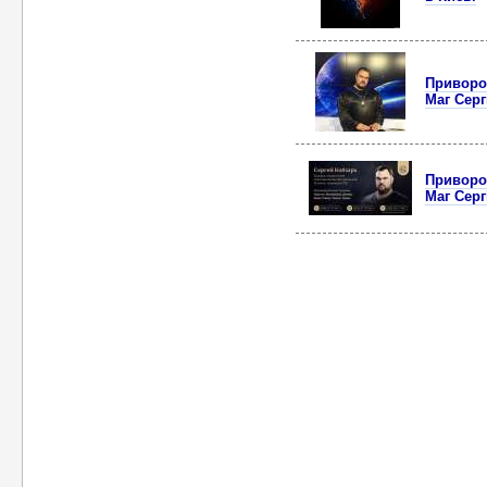
Приворот
Маг Серг
Приворот
Маг Серг