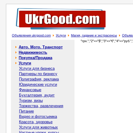
Объявления ukrgood.com
Услуги
Магия, гадание и экстрасенсы
Объявл
"грн.","2"=>"$","3"=>"€","4"=>"руб.",
Авто. Мото. Транспорт
Недвижимость
Покупка/Продажа
Услуги
Услуги для бизнеса
Партнеры по бизнесу
Полиграфия, реклама
Юридические услуги
Финансовые
Бухгалтерия, аудит
Туризм, визы
Торжества, развлечения
Питание
Видео и фотосъемка
Красота, здоровье
Услуги для животных
Частные уроки, курсы