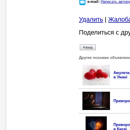
e-mail:
Написать автор
Удалить
|
Жалоб
Поделиться с др
Другие похожие объявлен
Амулети,
в Умані
Приворот
Приворот
в Києві