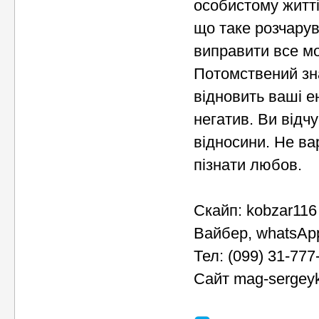
особистому житті
що таке розчарув
виправити все м
Потомствений зна
відновить ваші е
негатив. Ви відч
відносини. Не ва
пізнати любов.
Скайп: kobzar116
Вайбер, whatsAp
Тел: (099) 31-777
Сайт mag-sergey