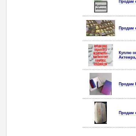
Продам о
Продам о
Куплю он
Актемра,
Продам 
Продам о