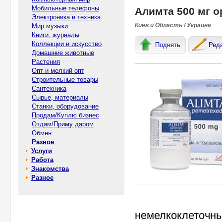
Мобильные телефоны
Алимта 500 мг 
Электроника и техника
Киев и Область / Украина
Мир музыки
Книги, журналы
Коллекции и искусство
Поднять
Ред
Домашние животные
Растения
Опт и мелкий опт
Строительные товары
Сантехника
Сырье, материалы
Станки, оборудование
Продам/Куплю бизнес
Отдам/Приму даром
Обмен
Разное
Услуги
Работа
Знакомства
Разное
немелкоклеточный