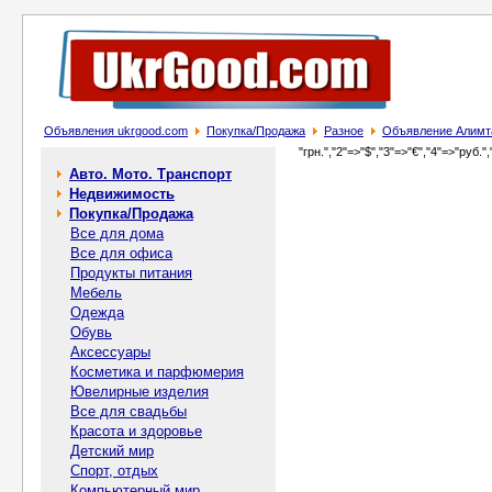
Объявления ukrgood.com
Покупка/Продажа
Разное
Объявление Алимта
"грн.","2"=>"$","3"=>"€","4"=>"руб.",
Авто. Мото. Транспорт
Недвижимость
Покупка/Продажа
Все для дома
Все для офиса
Продукты питания
Мебель
Одежда
Обувь
Аксессуары
Косметика и парфюмерия
Ювелирные изделия
Все для свадьбы
Красота и здоровье
Детский мир
Спорт, отдых
Компьютерный мир