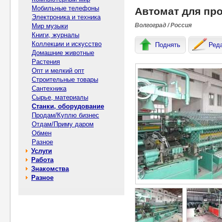
Мобильные телефоны
Автомат для пр
Электроника и техника
Волгоград / Россия
Мир музыки
Книги, журналы
Коллекции и искусство
Поднять
Ред
Домашние животные
Растения
Опт и мелкий опт
Строительные товары
Сантехника
Сырье, материалы
Станки, оборудование
Продам/Куплю бизнес
Отдам/Приму даром
Обмен
Разное
Услуги
Работа
Знакомства
Разное