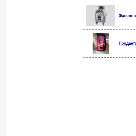
Фасовоч
Продает