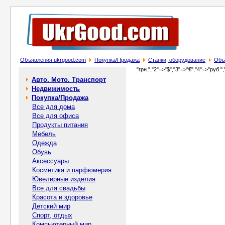
Объявления ukrgood.com
Покупка/Продажа
Станки, оборудование
Объ
"грн.","2"=>"$","3"=>"€","4"=>"руб.",
Авто. Мото. Транспорт
Недвижимость
Покупка/Продажа
Все для дома
Все для офиса
Продукты питания
Мебель
Одежда
Обувь
Аксессуары
Косметика и парфюмерия
Ювелирные изделия
Все для свадьбы
Красота и здоровье
Детский мир
Спорт, отдых
Компьютерный мир