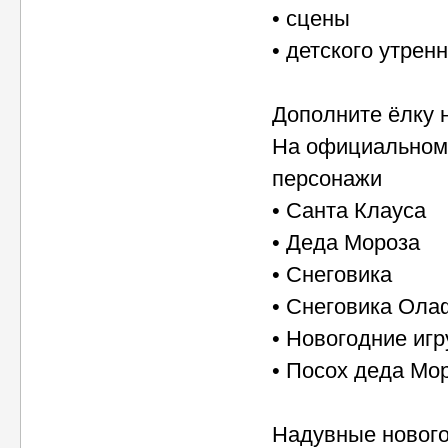
• сцены
• детского утрен
Дополните ёлку 
На официальном 
персонажи
• Санта Клауса
• Деда Мороза
• Снеговика
• Снеговика Ола
• Новогодние иг
• Посох деда Мо
Надувные нового