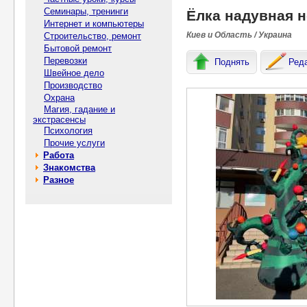
Семинары, тренинги
Ёлка надувная 
Интернет и компьютеры
Киев и Область / Украина
Строительство, ремонт
Бытовой ремонт
Перевозки
Поднять
Ред
Швейное дело
Производство
Охрана
Магия, гадание и
экстрасенсы
Психология
Прочие услуги
Работа
Знакомства
Разное